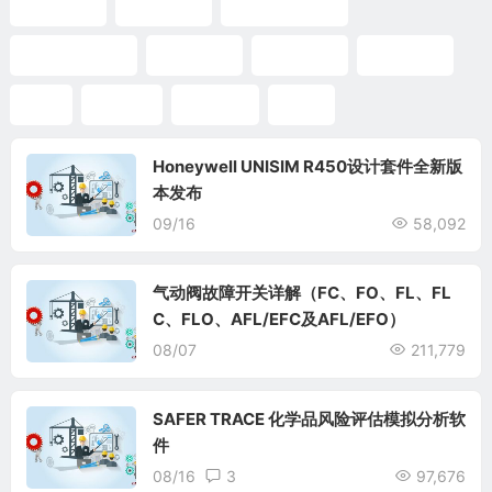
后果分析
安全分析
定量风险分析
定量风险评估
概率分布
项目风险
工艺流程
FEA
HAZID
HAZOP
QRA
Honeywell UNISIM R450设计套件全新版
本发布
09/16
58,092
气动阀故障开关详解（FC、FO、FL、FL
C、FLO、AFL/EFC及AFL/EFO）
08/07
211,779
SAFER TRACE 化学品风险评估模拟分析软
件
08/16
3
97,676