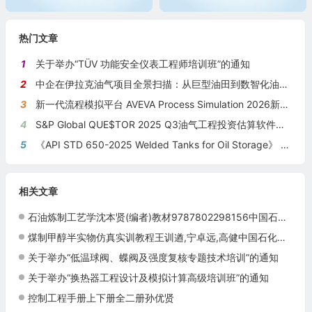
热门文章
1
关于举办“TÜV 功能安全仪表工程师培训班”的通知
2
中企在伊拉克油气项目全景扫描：从巨型油田到数智化油田的系统性布局
3
新一代流程模拟平台 AVEVA Process Simulation 2026新版本发布
4
S&P Global QUE$TOR 2025 Q3油气工程投资估算软件新版本发布
5
《API STD 650-2025 Welded Tanks for Oil Storage》 《钢制焊接储油罐》（中英文对照版）
相关文章
石油炼制工艺学沈本贤(编者)教材9787802298156中国石化出版社
煤制甲醇半实物仿真实训教程王训遒,宁卓远,高健中国石化出版社
关于举办“低温球阀、蝶阀及强度复核专题技术培训”的通知
关于举办“换热器工程设计及模拟计算高级培训班”的通知
控制工程手册上下册全二册孙优贤