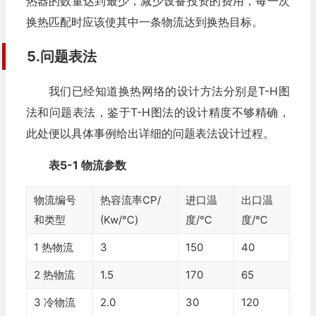
热器的数量达到最少，减少设备投资的费用，每一次
换热匹配时应该使其中一条物流达到换热目标。
5.问题表法
我们已经知道换热网络的设计方法分别是T-H图
法和问题表法，鉴于T-H图法的设计精度不够精确，
此处便以具体事例给出详细的问题表法设计过程。
表5-1 物流参数
物流编号
热容流率CP/
进口温
出口温
和类型
(Kw/℃)
度/℃
度/℃
1 热物流
3
150
40
2 热物流
1.5
170
65
3 冷物流
2.0
30
120