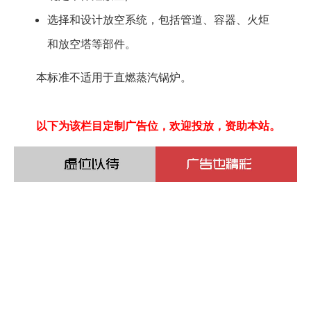
二
选择和设计放空系统，包括管道、容器、火炬
章：
和放空塔等部件。
引
用
本标准不适用于直燃蒸汽锅炉。
标
准
以下为该栏目定制广告位，欢迎投放，资助本站。
3.1
术
语
和
定
义
（第
一
部