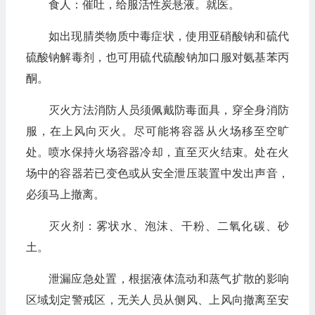
食人：催吐，给服活性炭悬液。就医。
如出现腈类物质中毒症状，使用亚硝酸钠和硫代
硫酸钠解毒剂，也可用硫代硫酸钠加口服对氨基苯丙
酮。
灭火方法消防人员须佩戴防毒面具，穿全身消防
服，在上风向灭火。尽可能将容器从火场移至空旷
处。喷水保持火场容器冷却，直至灭火结束。处在火
场中的容器若已变色或从安全泄压装置中发出声音，
必须马上撤离。
灭火剂：雾状水、泡沫、干粉、二氧化碳、砂
土。
泄漏应急处置，根据液体流动和蒸气扩散的影响
区域划定警戒区，无关人员从侧风、上风向撤离至安