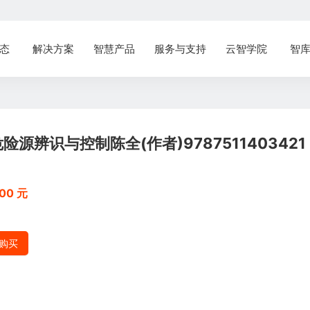
态
解决方案
智慧产品
服务与支持
云智学院
智
辨识与控制陈全(作者)9787511403421
00 元
购买