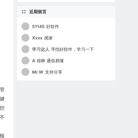
近期留言
51145
好软件
Xxxx
感谢
学习达人
寻找好软件，学习一下
A
很棒 通俗易懂
Mr.W
支持分享
管
业健
控
不
核