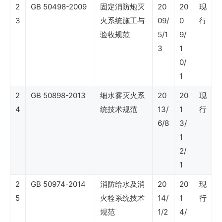
2
GB 50498-2009
固定消防炮灭
20
20
现
（石
3
火系统施工与
09/
0
行
油
验收规范
5/1
9/
3
1
石
0/
化
1
工
2
GB 50898-2013
细水雾灭火系
20
20
现
程
4
统技术规范
13/
1
行
建
6/8
3/
设）
1
2/
1
SY
2
GB 50974-2014
消防给水及消
20
20
现
石
5
火栓系统技术
14/
1
行
油
规范
1/2
4/
行