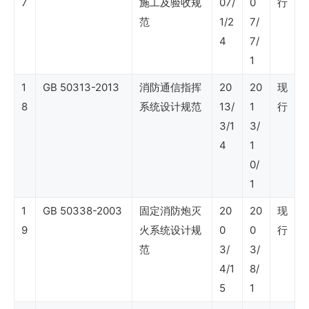
7
施工及验收规
07/
0
行
及
范
1/2
7/
非
4
7/
油
1
业
1
GB 50313-2013
消防通信指挥
20
20
现
务）
8
系统设计规范
13/
1
行
3/1
3/
4
1
SY
0/
石
1
油
1
GB 50338-2003
固定消防炮灭
20
20
现
行
9
火系统设计规
0
0
行
业
范
3/
3/
标
4/1
8/
5
1
准