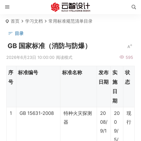
首页
学习文档
常用标准规范清单目录
目录
国
GB 国家标准（消防与防爆）
家
2026年6月23日 10:00:00
阅读模式
595
标
序
标准编号
标准名称
发布
实
状
准
号
日期
施
态
清
日
单
期
行
1
GB 15631-2008
特种火灾探测
20
20
现
业
器
08/
0
行
标
9/1
9/
5/
准