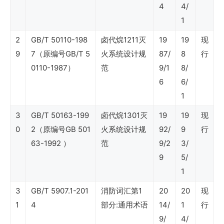
4
4/
SY
1
石
2
GB/T 50110-198
卤代烷1211灭
19
19
现
油
9
7（原编号GB/T 5
火系统设计规
87/
8
行
行
0110-1987）
范
9/1
8/
业
6
6/
标
1
准
3
GB/T 50163-199
卤代烷1301灭
19
19
现
0
2（原编号GB 501
火系统设计规
92/
9
行
（健
63-1992 ）
范
9/2
3/
康
9
5/
安
1
全
3
GB/T 5907.1-201
消防词汇第1
20
20
现
环
1
4
部分:通用术语
14/
1
行
保）
9/
4/