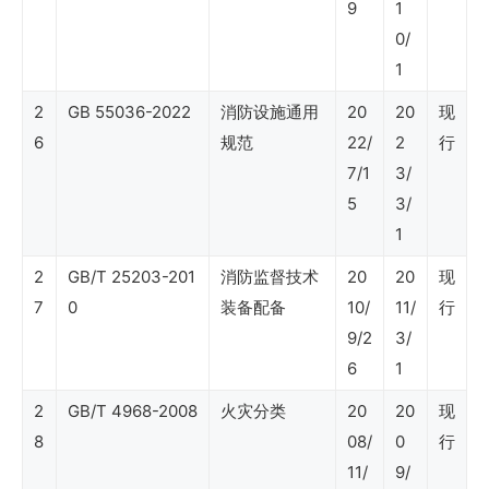
9
1
业
0/
标
1
准
2
GB 55036-2022
消防设施通用
20
20
现
（石
6
规范
22/
2
行
7/1
3/
油
5
3/
石
1
化
2
GB/T 25203-201
消防监督技术
20
20
现
设
7
0
装备配备
10/
11/
行
备
9/2
3/
与
6
1
材
2
GB/T 4968-2008
火灾分类
20
20
现
料）
8
08/
0
行
11/
9/