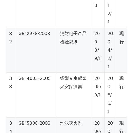
3
1
2/
SY
1
石
3
GB12978-2003
消防电子产品
20
20
现
油
2
检验规则
0
0
行
行
3/
4/
业
9/1
2/
标
1
准
3
GB14003-2005
线型光束感烟
20
20
现
（能
3
火灾探测器
05/
0
行
9/1
6/
源
6/
和
1
水
3
GB15308-2006
泡沫灭火剂
20
20
现
资
4
06/
0
行