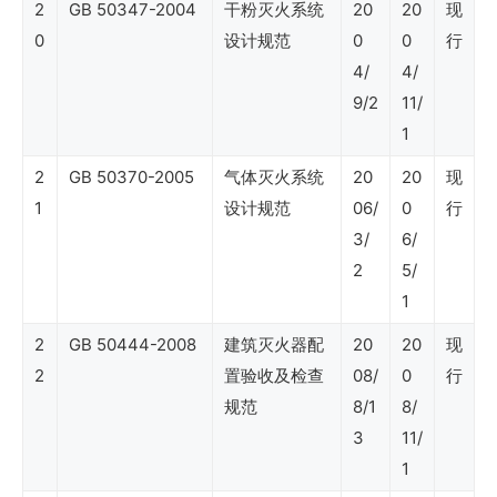
（天
2
GB 50347-2004
干粉灭火系统
20
20
现
0
设计规范
0
0
行
然
4/
4/
气
9/2
11/
与
1
管
2
GB 50370-2005
气体灭火系统
20
20
现
道）
1
设计规范
06/
0
行
3/
6/
SY
2
5/
1
石
2
GB 50444-2008
建筑灭火器配
20
20
现
油
2
置验收及检查
08/
0
行
行
规范
8/1
8/
业
3
11/
标
1
准