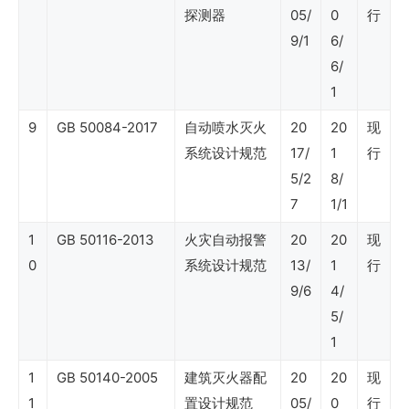
探测器
05/
0
行
石
9/1
6/
油
6/
行
1
业
9
GB 50084-2017
自动喷水灭火
20
20
现
标
系统设计规范
17/
1
行
5/2
8/
准
7
1/1
（石
1
GB 50116-2013
火灾自动报警
20
20
现
油
0
系统设计规范
13/
1
行
工
9/6
4/
程
5/
技
1
术）
1
GB 50140-2005
建筑灭火器配
20
20
现
1
置设计规范
05/
0
行