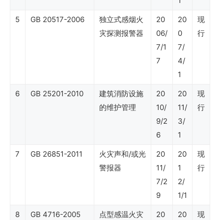
1
油
行
5
GB 20517-2006
独立式感烟火
20
20
现
灾探测报警器
06/
0
行
业
7/1
7/
标
7
4/
准
1
（勘
6
GB 25201-2010
建筑消防设施
20
20
现
探
的维护管理
10/
11/
行
与
9/2
3/
生
6
1
产
7
GB 26851-2011
火灾声和/或光
20
20
现
版
警报器
11/
1
行
7/2
2/
块）
9
1/1
8
GB 4716-2005
点型感温火灾
20
20
现
SY