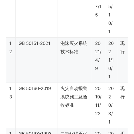
7/1
5/
SY
5
1
石
0/
油
1
行
1
GB 50151-2021
泡沫灭火系统
20
20
现
业
2
技术标准
21/
2
行
标
4/
1/1
准
9
0/
1
（炼
1
油
GB 50166-2019
火灾自动报警
20
20
现
3
系统施工及验
19/
2
行
与
收标准
11/
0/
化
22
3/
工）
1
1
GB 50193-1993
二氧化碳灭火
20
20
现