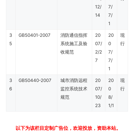
源
12/
7/
节
14
7/
约
1
利
3
GB50401-2007
消防通信指挥
20
20
现
5
用）
系统施工及验
07/
0
行
收规范
2/2
7/
7
7/
SY
1
石
3
GB50440-2007
城市消防远程
20
20
现
油
6
监控系统技术
07/
0
行
行
规范
10/
8/
业
23
1/1
标
准
以下为该栏目定制广告位，欢迎投放，资助本站。