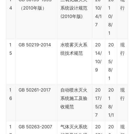
SY
4
（2010年版）
系统设计规范
10/
1
行
石
(2010年版)
4/1
0/
7
8/
油
1
行
1
GB 50219-2014
水喷雾灭火系
20
20
现
业
5
统技术规范
14/
1
行
标
10/
5/
准
9
8/
（石
1
油
1
GB 50261-2017
自动喷水灭火
20
20
现
产
6
系统施工及验
17/
1
行
收规范
5/2
8/
品
7
1/1
销
1
GB 50263-2007
气体灭火系统
20
20
现
售