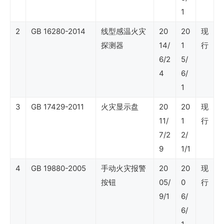
1
清
2
GB 16280-2014
线型感温火灾
20
20
现
单
探测器
14/
1
行
SY
6/2
5/
石
4
6/
油
1
行
3
GB 17429-2011
火灾显示盘
20
20
现
业
11/
1
行
7/2
2/
标
9
1/1
准
4
GB 19880-2005
手动火灾报警
20
20
现
按钮
05/
0
行
SY
9/1
6/
石
6/