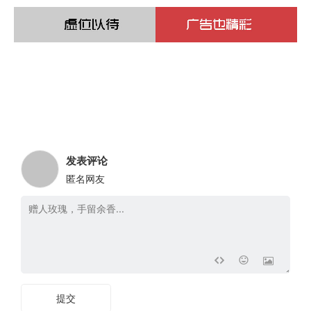
（信
息
技
术）
SY
石
发表评论
油
匿名网友
行
业
标
准
（劳
提交
动