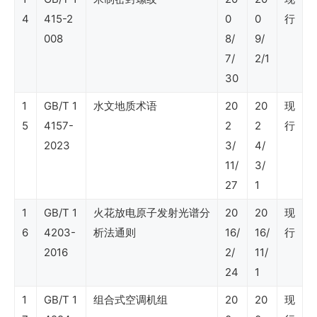
SY
4
415-2
0
0
行
石
008
8/
9/
7/
2/1
油
30
行
1
GB/T 1
水文地质术语
20
20
现
业
5
4157-
2
2
行
标
2023
3/
4/
准
11/
3/
（石
27
1
油
1
GB/T 1
火花放电原子发射光谱分
20
20
现
产
6
4203-
析法通则
16/
16/
行
2016
2/
11/
品
24
1
销
1
GB/T 1
组合式空调机组
20
20
现
售