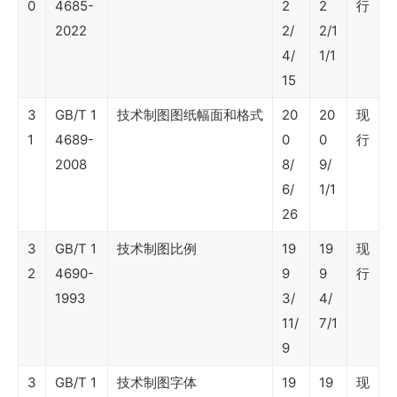
0
4685-
2
2
行
SY
2022
2/
2/1
石
4/
1/1
油
15
行
3
GB/T 1
技术制图图纸幅面和格式
20
20
现
1
业
4689-
0
0
行
2008
8/
9/
标
6/
1/1
准
26
（健
3
GB/T 1
技术制图比例
19
19
现
康
2
4690-
9
9
行
安
1993
3/
4/
全
11/
7/1
9
环
保）
3
GB/T 1
技术制图字体
19
19
现