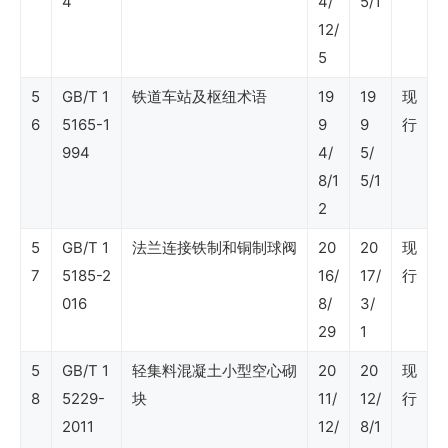
4
4/
5/1
石
12/
油
5
行
5
GB/T 1
铁道车站及枢纽术语
19
19
现
业
6
5165-1
9
9
行
标
994
4/
5/
准
8/1
5/1
2
（非
常
5
GB/T 1
法兰连接铁制和铜制球阀
20
20
现
7
5185-2
16/
17/
行
规
016
8/
3/
油
29
1
气）
5
GB/T 1
轻集料混凝土小型空心砌
20
20
现
8
5229-
块
11/
12/
行
SY
2011
12/
8/1