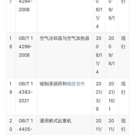
7
4294-
0
0
行
及
2008
8/1
9/
非
1/
6/1
油
4
业
1
GB/T 1
空气冷却器与空气加热器
20
20
现
务）
8
4296-
0
0
行
2008
8/1
9/
1/
6/1
SY
4
石
1
GB/T 1
锻制承插焊和
螺纹管件
20
20
现
油
9
4383-
21/
21/
行
行
2021
3/
10/
业
9
1
标
2
GB/T 1
通用桥式起重机
20
20
现
准
0
4405-
11/
11/
行