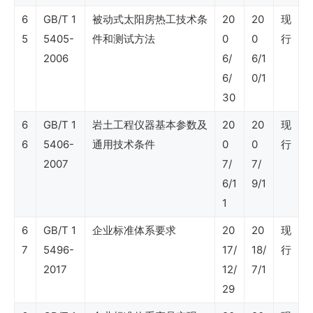
程）
6
GB/T 1
被动式太阳房热工技术条
20
20
现
5
5405-
件和测试方法
0
0
行
2006
6/
6/1
SY
6/
0/1
石
30
油
6
GB/T 1
岩土工程仪器基本参数及
20
20
现
行
6
5406-
通用技术条件
0
0
行
业
2007
7/
7/
标
6/1
9/1
1
准
6
（内
GB/T 1
企业标准体系要求
20
20
现
7
5496-
17/
18/
行
部
2017
12/
7/1
控
29
制）