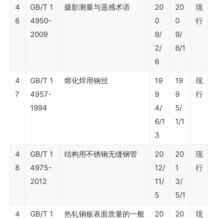
4
GB/T 1
摄影测量与遥感术语
20
20
现
区
6
4950-
0
0
行
服
2009
9/
9/
务）
2/
6/1
6
SY
4
GB/T 1
熔化焊用钢丝
19
19
现
7
4957-
9
9
行
石
1994
4/
5/
油
6/1
1/1
行
3
业
4
GB/T 1
结构用不锈钢无缝钢管
20
20
现
标
8
4975-
12/
1
行
准
2012
11/
3/
（物
5
5/1
资
4
GB/T 1
热轧钢板表面质量的一般
20
20
现