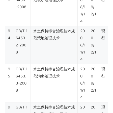
与
-2008
8/1
9/
1/1
2/1
海
4
上
9
GB/T 1
水土保持综合治理技术规
20
20
现
部
4
6453.
范荒地治理技术
0
0
行
分
2-200
8/1
9/
8
1/1
2/1
Shell
4
DEP
9
GB/T 1
水土保持综合治理技术规
20
20
现
标
5
6453.
范沟壑治理技术
0
0
行
准
3-200
8/1
9/
8
1/1
2/1
–
4
电
9
GB/T 1
水土保持综合治理技术规
20
20
现
气