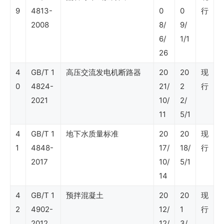
（信
9
4813-
0
0
行
息
2008
8/
9/
技
6/
1/1
术）
26
4
GB/T 1
高压交流发电机断路器
20
20
现
0
4824-
21/
2
行
SY
2021
10/
2/
石
11
5/1
油
4
GB/T 1
地下水质量标准
20
20
现
行
1
4848-
17/
18/
行
业
2017
10/
5/1
标
14
准
4
GB/T 1
预拌混凝土
20
20
现
（劳
2
4902-
12/
1
行
动
2012
12/
3/