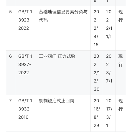
9
1
油
行
5
GB/T 1
基础地理信息要素分类与
20
20
现
3923-
代码
2
2
行
业
2022
2/
2/1
标
4/
1/1
准
15
（勘
6
GB/T 1
工业阀门 压力试验
20
20
现
探
3927-
2
2
行
与
2022
2/1
3/
生
2/
7/1
30
产
7
版
GB/T 1
铁制旋启式止回阀
20
20
现
3932-
16/
17/
行
块）
2016
8/
3/
29
1
SY