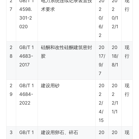
2
GB/T 1
电力系统连续记录装置技
20
20
现
业
7
4598.
术要求
2
2
行
301-2
0/
0/1
标
020
6/
2/1
准
2
（石
2
GB/T 1
硅酮和改性硅酮建筑密封
20
20
现
油
8
4683-
胶
17/
18/
行
石
2017
9/
8/1
化
7
设
2
GB/T 1
建设用砂
20
20
现
备
9
4684-
2
2
行
2022
2/
2/1
与
4/
1/1
材
15
料）
3
GB/T 1
建设用卵石、碎石
20
20
现