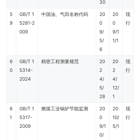
石
30
油
5
GB/T 1
中国油、气田名称代码
20
20
现
行
9
5281-2
0
0
行
009
9/
9/1
业
5/
1/1
标
6
准
6
GB/T 1
精密工程测量规范
20
20
现
（油
0
5314-
2
2
行
田
2024
4/
4/
化
5/
12/
学
28
1
剂
6
GB/T 1
燃煤工业锅炉节能监测
20
20
现
1
及
5317-
0
10/
行
2009
9/1
5/1
材
0/
料）