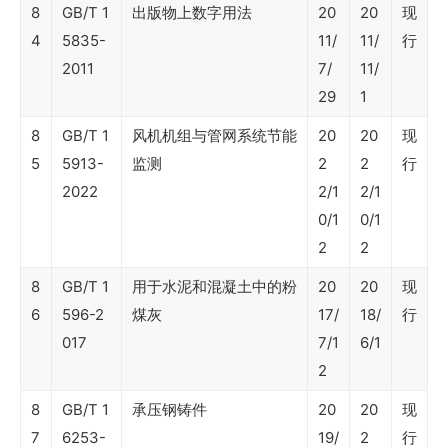
Shell
8
GB/T 1
出版物上数字用法
20
20
现
DEPs
4
5835-
11/
11/
行
2011
7/
11/
壳
29
1
牌
8
GB/T 1
风机机组与管网系统节能
20
20
现
石
5
5913-
监测
2
2
行
油
2022
2/1
2/1
公
0/1
0/1
司
2
2
标
8
GB/T 1
用于水泥和混凝土中的粉
20
20
现
准
6
596-2
煤灰
17/
18/
行
017
7/1
6/1
2
Shell
8
GB/T 1
承压钢铸件
20
20
现
标
7
6253-
19/
2
行