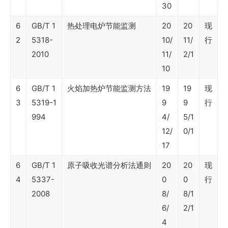
30
6
GB/T 1
热处理电炉节能监测
20
20
现
SY
2
5318-
10/
11/
行
石
2010
11/
2/1
油
10
行
6
GB/T 1
火焰加热炉节能监测方法
19
19
现
业
3
5319-1
9
9
行
994
4/
5/1
标
12/
0/1
准
17
（海
6
GB/T 1
原子吸收光谱分析法通则
20
20
现
洋
4
5337-
0
0
行
石
2008
8/
8/1
油
6/
2/1
4
工