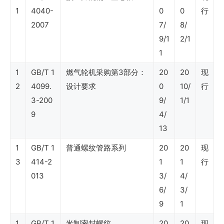
1
4040-
0
0
行
SY
2007
7/
8/
石
9/1
2/1
油
1
行
1
GB/T 1
燃气轮机采购第3部分：
20
20
现
业
2
4099.
设计要求
0
10/
行
标
3-200
9/
1/1
准
9
4/
13
（炼
1
油
GB/T 1
普通螺纹管路系列
20
20
现
3
414-2
1
1
行
与
013
3/
4/
化
6/
3/
工）
9
1
1
GB/T 1
米制密封螺纹
20
20
现