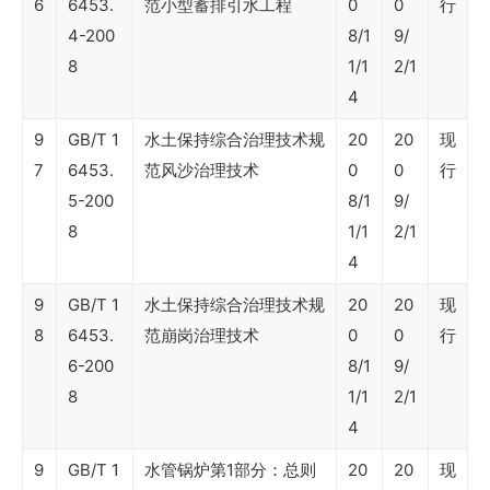
6
6453.
范小型蓄排引水工程
0
0
行
专
4-200
8/1
9/
业
8
1/1
2/1
4
Shell
9
GB/T 1
水土保持综合治理技术规
20
20
现
DEP
7
6453.
范风沙治理技术
0
0
行
5-200
8/1
9/
标
8
1/1
2/1
准
4
–
9
GB/T 1
水土保持综合治理技术规
20
20
现
人
8
6453.
范崩岗治理技术
0
0
行
因
6-200
8/1
9/
工
8
1/1
2/1
4
程
9
GB/T 1
水管锅炉第1部分：总则
20
20
现