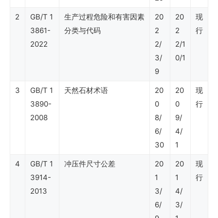
清
2
GB/T 1
生产过程危险和有害因素
20
20
现
3861-
分类与代码
2
2
行
单
2022
2/
2/1
SY
3/
0/1
石
9
油
3
GB/T 1
天然石材术语
20
20
现
行
3890-
0
0
行
业
2008
8/
9/
6/
4/
标
30
1
准
4
GB/T 1
冲压件尺寸公差
20
20
现
3914-
1
1
行
SY
2013
3/
4/
石
6/
3/