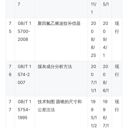
行
7
11/
5/1
业
1
标
7
GB/T 1
聚四氟乙烯波纹补偿器
20
20
现
准
5
5700-
0
0
行
2008
8/
9/
（效
8/
4/
能
25
1
监
7
GB/T 1
煤灰成分分析方法
20
20
现
察）
6
574-2
0
0
行
007
7/1
8/
1/1
6/1
地
方
7
GB/T 1
技术制图 圆锥的尺寸和
19
19
现
7
5754-
公差注法
9
9
行
标
1995
5/1
6/
准
1/2
7/1