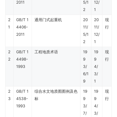
（天
2011
5/1
12/
2
1
然
气
2
GB/T 1
通用门式起重机
20
20
现
1
4406-
11/
11/
行
与
2011
5/1
12/
管
2
1
道）
2
GB/T 1
工程地质术语
19
19
现
2
4498-
9
9
行
SY
1993
3/
4/
石
6/1
3/
9
1
油
行
2
GB/T 1
综合水文地质图图例及色
19
19
现
3
4538-
标
9
9
行
业
1993
3/
4/
标
7/
3/
准