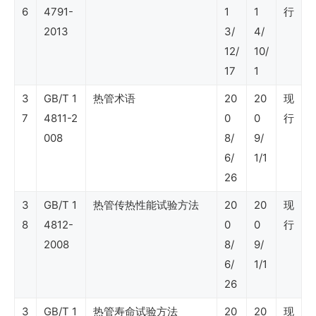
源
6
4791-
1
1
行
节
2013
3/
4/
12/
10/
约
17
1
利
3
GB/T 1
热管术语
20
20
现
用）
7
4811-2
0
0
行
008
8/
9/
SY
6/
1/1
石
26
油
3
GB/T 1
热管传热性能试验方法
20
20
现
行
8
4812-
0
0
行
2008
8/
9/
业
6/
1/1
标
26
准
3
GB/T 1
热管寿命试验方法
20
20
现