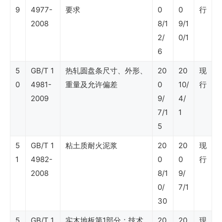
9
采
4977-
要求
0
0
行
2008
8/1
9/1
购）
2/
0/1
6
SY
5
GB/T 1
热轧圆盘条尺寸、外形、
20
20
现
石
0
4981-
重量及允许偏差
0
10/
行
油
2009
9/
4/
行
7/1
1
5
业
标
5
GB/T 1
粘土质耐火泥浆
20
20
现
1
4982-
0
0
行
准
2008
8/1
9/
（计
0/
7/1
量）
30
5
GB/T 1
实木地板第1部分：技术
20
20
现