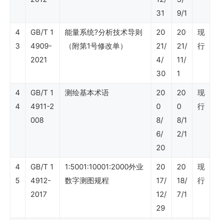
31
9/1
定
4
员
GB/T 1
能量系统?分析技术导则
20
20
现
3
4909-
（附第1号修改单）
21/
21/
行
定
2021
4/
11/
额）
30
1
4
GB/T 1
测绘基本术语
20
20
现
SY
4
4911-2
0
0
行
石
008
8/
8/1
油
6/
2/1
20
行
业
4
GB/T 1
1:5001:10001:2000外业
20
20
现
5
4912-
数字测图规程
17/
18/
行
标
2017
12/
7/1
准
29
（矿