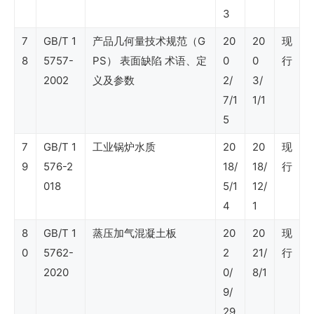
清
3
单
7
GB/T 1
产品几何量技术规范（G
20
20
现
8
5757-
PS） 表面缺陷 术语、定
0
0
行
国
2002
义及参数
2/
3/
7/1
1/1
际
5
标
7
GB/T 1
工业锅炉水质
20
20
现
准
9
576-2
18/
18/
行
清
018
5/1
12/
单
4
1
8
GB/T 1
蒸压加气混凝土板
20
20
现
国
0
5762-
2
21/
行
内
2020
0/
8/1
9/
企
29