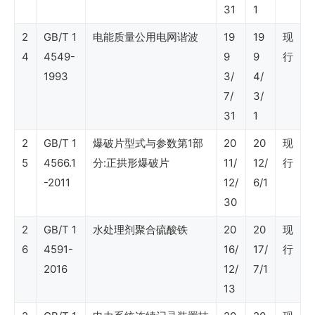
31
1
（石
2
GB/T 1
电能质量公用电网谐波
19
19
现
油
4
4549-
9
9
行
石
1993
3/
4/
化
7/
3/
31
1
工
2
程
GB/T 1
爆破片型式与参数第1部
20
20
现
5
4566.1
分:正拱形爆破片
11/
12/
行
建
-2011
12/
6/1
设）
30
2
GB/T 1
水处理剂聚合硫酸铁
20
20
现
SY
6
4591-
16/
17/
行
石
2016
12/
7/1
油
13
行