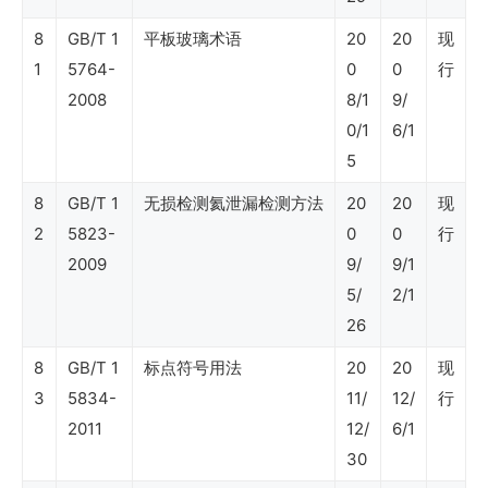
业
8
GB/T 1
平板玻璃术语
20
20
现
标
1
5764-
0
0
行
准
2008
8/1
9/
清
0/1
6/1
单
5
国
8
GB/T 1
无损检测氦泄漏检测方法
20
20
现
外
2
5823-
0
0
行
企
2009
9/
9/1
5/
2/1
业
26
标
8
GB/T 1
标点符号用法
20
20
现
准
3
5834-
11/
12/
行
清
2011
12/
6/1
单
30