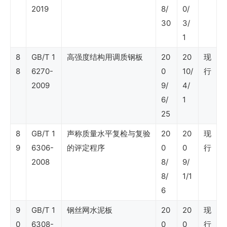
准
2019
8/
0/
分
30
3/
类
1
规
8
GB/T 1
高强度结构用调质钢板
20
20
现
则
8
6270-
0
10/
行
2009
9/
4/
6/
1
Shell
25
DEP
8
GB/T 1
声称质量水平复检与复验
20
20
现
标
9
6306-
的评定程序
0
0
行
准
2008
8/
9/
–
8/
1/1
管
6
理
9
GB/T 1
钢丝网水泥板
20
20
现
0
6308-
0
0
行
（索