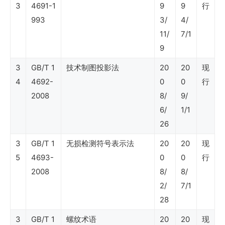
3
4691-1
9
9
行
993
3/
4/
SY
11/
7/1
石
9
油
3
GB/T 1
技术制图投影法
20
20
现
行
4
4692-
0
0
行
业
2008
8/
9/
6/
1/1
标
26
准
3
GB/T 1
无损检测符号表示法
20
20
现
（能
5
4693-
0
0
行
源
2008
8/
8/
和
2/
7/1
水
28
资
3
GB/T 1
螺纹术语
20
20
现