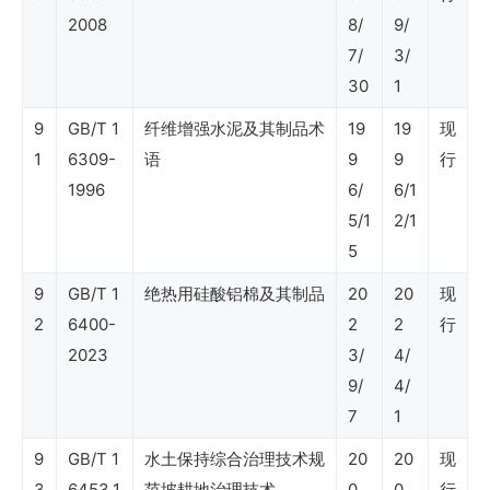
2008
8/
9/
引）、
7/
3/
分
30
1
析
9
GB/T 1
纤维增强水泥及其制品术
19
19
现
1
6309-
语
9
9
行
Shell
1996
6/
6/1
DEP
5/1
2/1
5
标
准
9
GB/T 1
绝热用硅酸铝棉及其制品
20
20
现
2
6400-
2
2
行
–
2023
3/
4/
土
9/
4/
木、
7
1
结
9
GB/T 1
水土保持综合治理技术规
20
20
现
构
3
6453.1
范坡耕地治理技术
0
0
行