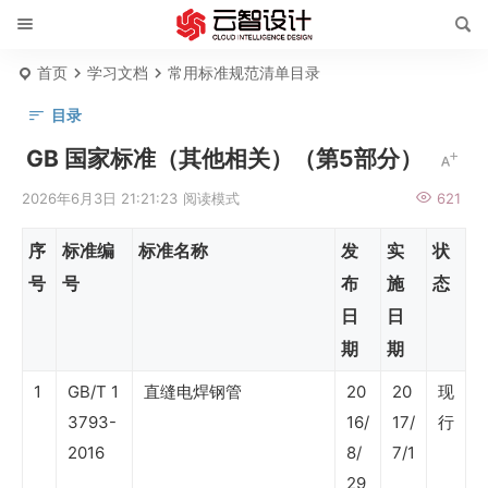
首页
学习文档
常用标准规范清单目录
目录
国
GB 国家标准（其他相关）（第5部分）
家
2026年6月3日 21:21:23
阅读模式
621
标
序
标准编
标准名称
发
实
状
准
号
号
布
施
态
清
日
日
单
期
期
行
1
GB/T 1
直缝电焊钢管
20
20
现
业
3793-
16/
17/
行
标
2016
8/
7/1
29
准