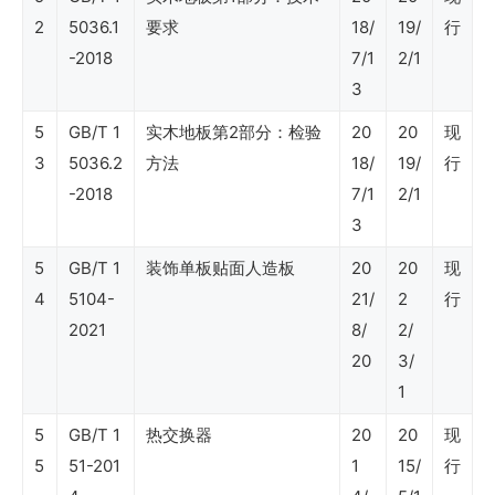
SY
2
5036.1
要求
18/
19/
行
石
-2018
7/1
2/1
3
油
行
5
GB/T 1
实木地板第2部分：检验
20
20
现
3
5036.2
方法
18/
19/
行
业
-2018
7/1
2/1
标
3
准
5
GB/T 1
装饰单板贴面人造板
20
20
现
（社
4
5104-
21/
2
行
会
2021
8/
2/
安
20
3/
全）
1
5
GB/T 1
热交换器
20
20
现
5
SY
51-201
1
15/
行