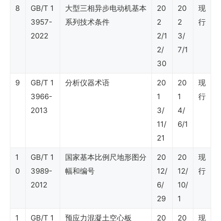
8
GB/T 1
大型三相异步电动机基本
20
20
现
石
3957-
系列技术条件
2
2
行
油
2022
2/1
3/
行
2/
7/1
30
业
标
9
GB/T 1
分析仪器术语
20
20
现
3966-
1
1
行
准
2013
3/
4/
（石
11/
6/1
油
21
工
1
GB/T 1
国家基本比例尺地形图分
20
20
现
程
0
3989-
幅和编号
12/
12/
行
技
2012
6/
10/
29
1
术）
1
GB/T 1
预应力混凝土空心板
20
20
现