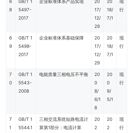
6
GB/T 1
企业标准体系产品实现
20
20
现
8
5497-
17/
18/
行
SY
2017
12/
7/1
石
29
油
6
GB/T 1
企业标准体系基础保障
20
20
现
行
9
5498-
17/
18/
行
2017
12/
7/1
业
29
标
7
GB/T 1
电能质量三相电压不平衡
20
20
现
准
0
5543-
0
0
行
（法
2008
8/
9/
律
6/1
5/1
事
8
务）
7
GB/T 1
三相交流系统短路电流计
20
20
现
1
5544.1
算第1部分：电流计算
2
2
行