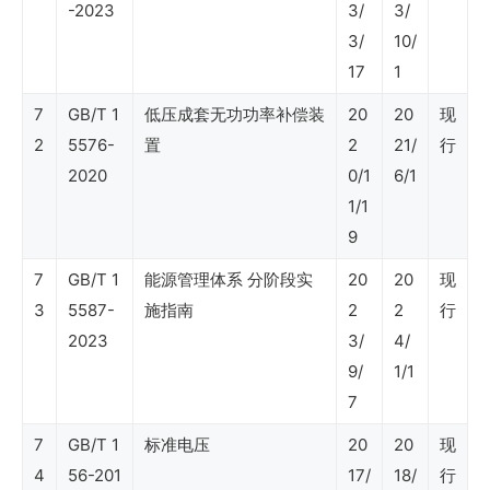
-2023
3/
3/
SY
3/
10/
石
17
1
油
7
GB/T 1
低压成套无功功率补偿装
20
20
现
行
2
5576-
置
2
21/
行
业
2020
0/1
6/1
标
1/1
准
9
（审
7
GB/T 1
能源管理体系 分阶段实
20
20
现
3
计）
5587-
施指南
2
2
行
2023
3/
4/
9/
1/1
SY
7
石
7
GB/T 1
标准电压
20
20
现
油
4
56-201
17/
18/
行